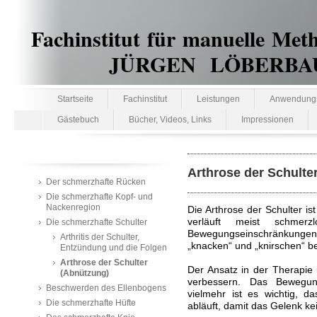
Fachinstitut für manuelle Met
JÜRGEN LÖBERBAUER te
Startseite
Fachinstitut
Leistungen
Anwendungs
Gästebuch
Bücher, Videos, Links
Impressionen
Arthrose der Schulte
Der schmerzhafte Rücken
Die schmerzhafte Kopf- und
Nackenregion
Die Arthrose der Schulter is
verläuft meist schme
Die schmerzhafte Schulter
Bewegungseinschränkungen
Arthritis der Schulter,
„knacken“ und „knirschen“ 
Entzündung und die Folgen
Arthrose der Schulter
Der Ansatz in der Therapie 
(Abnützung)
verbessern. Das Bewegun
Beschwerden des Ellenbogens
vielmehr ist es wichtig, d
Die schmerzhafte Hüfte
abläuft, damit das Gelenk k