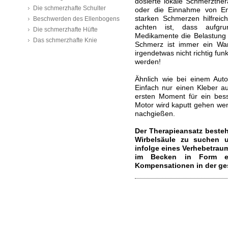
dosierte lokale Schmerzther
Die schmerzhafte Schulter
oder die Einnahme von E
starken Schmerzen hilfreic
Beschwerden des Ellenbogens
achten ist, dass aufgr
Die schmerzhafte Hüfte
Medikamente die Belastung
Das schmerzhafte Knie
Schmerz ist immer ein War
irgendetwas nicht richtig fu
werden!
Ähnlich wie bei einem Auto
Einfach nur einen Kleber 
ersten Moment für ein bess
Motor wird kaputt gehen we
nachgießen.
Der Therapieansatz besteh
Wirbelsäule zu suchen 
infolge eines Verhebetraum
im Becken in Form ei
Kompensationen in der ges