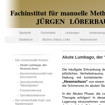
Fachinstitut für manuelle Met
JÜRGEN LÖBERBAUER te
Startseite
Fachinstitut
Leistungen
Anwendungs
Gästebuch
Bücher, Videos, Links
Impressionen
Akute Lumbago, der
Der schmerzhafte Rücken
Akute Lumbago, der
Hexenschuss
Die häufigste Erkrankung de
plötzliches Verhebetrauma,
Bandscheibenvorfall oder
Discushernie
Haltung mit kombinierter
„Hexenschuss“
von einem 
Spondylosisthesis
"Wirbelgleiten"
die Schmerzen im akuten Sta
Foramenstenose
In der Akuten Phase, die ca
Spinalkanalstenose
Therapie erfolgen!
In dies
Die schmerzhafte Kopf- und
Lagerung einzunehmen und 
Nackenregion