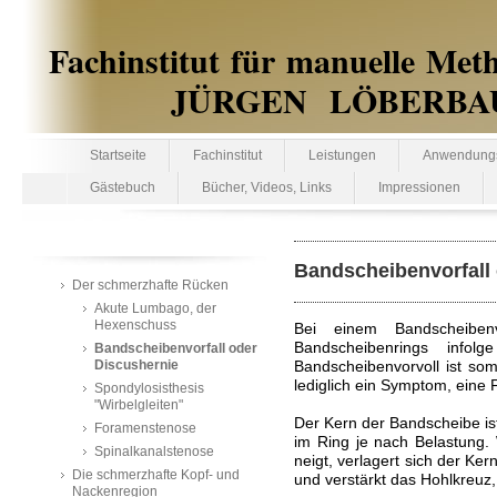
Fachinstitut für manuelle Met
JÜRGEN LÖBERBAUER te
Startseite
Fachinstitut
Leistungen
Anwendungs
Gästebuch
Bücher, Videos, Links
Impressionen
Bandscheibenvorfall
Der schmerzhafte Rücken
Akute Lumbago, der
Hexenschuss
Bei einem Bandscheibe
Bandscheibenrings infol
Bandscheibenvorfall oder
Discushernie
Bandscheibenvorvoll ist som
lediglich ein Symptom, eine Fo
Spondylosisthesis
"Wirbelgleiten"
Der Kern der Bandscheibe ist
Foramenstenose
im Ring je nach Belastung.
Spinalkanalstenose
neigt, verlagert sich der Ke
Die schmerzhafte Kopf- und
und verstärkt das Hohlkreuz,
Nackenregion