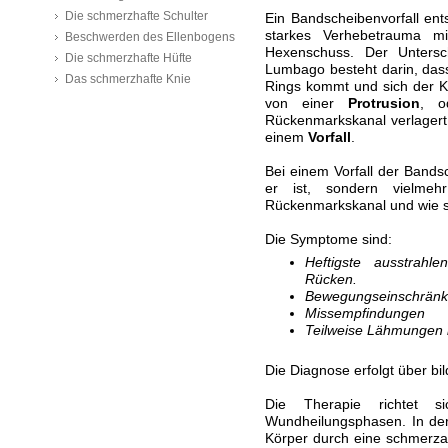
Die schmerzhafte Schulter
Ein Bandscheibenvorfall ents
starkes Verhebetrauma mit
Beschwerden des Ellenbogens
Hexenschuss. Der Untersc
Die schmerzhafte Hüfte
Lumbago besteht darin, dass
Das schmerzhafte Knie
Rings kommt und sich der K
von einer
Protrusion
, o
Rückenmarkskanal verlagert
einem
Vorfall
.
Bei einem Vorfall der Band
er ist, sondern vielme
Rückenmarkskanal und wie st
Die Symptome sind:
Heftigste ausstrah
Rücken.
Bewegungseinschränku
Missempfindungen
Teilweise Lähmungen i
Die Diagnose erfolgt über b
Die Therapie richtet s
Wundheilungsphasen.
In de
Körper durch eine schmerza